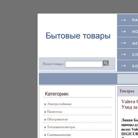
Поиск товара:
Товары
Valera 
Электрочайники
Уход за
Пылесосы
волоса
Valera
Обогреватели
Линия Бь
8362a.
щипцы дл
Тепловентиляторы
волос Val
DIGICU
Соковыжималки