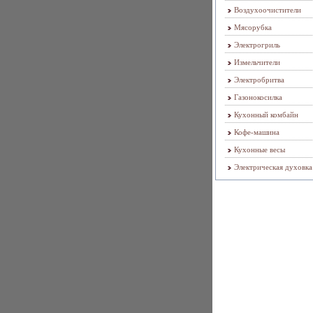
Воздухоочистители
Мясорубка
Электрогриль
Измельчители
Электробритва
Газонокосилка
Кухонный комбайн
Кофе-машина
Кухонные весы
Электрическая духовка