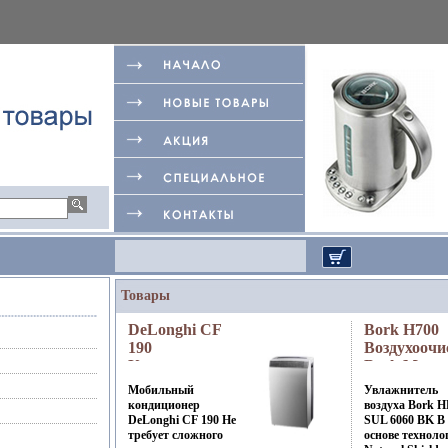
Товары
DeLonghi CF
Bork H700
190
Воздухоочи
Кондиционер
Bork Модел
De'Longhi 2010
H700 / HF 
Мобильный
Увлажнитель
г ; Модель: CF
6060 BK ин
кондиционер
воздуха Bork H
190 инфо
8469a.
DeLonghi CF 190 Не
SUL 6060 BK В
требует сложного
основе техноло
8468a.