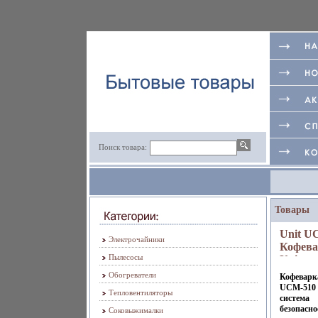
Поиск товара:
Товары
Unit U
Электрочайники
Кофева
Пылесосы
Unit и
8722a.
Обогреватели
Кофеварк
UCM-510 
Тепловентиляторы
система
безопасно
Соковыжималки