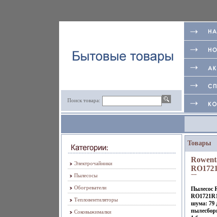
Поиск товара:
Товары
Rowent
Электрочайники
RO172
Пылесосы
Пылесо
Rowent
Обогреватели
Пылесос 
Модель
RO1721R1
Тепловентиляторы
RO1721
шума: 79
пылесборн
5469a.
Соковыжималки