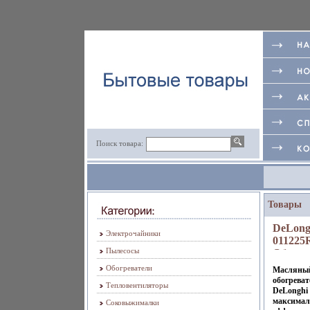
Поиск товара:
Товары
DeLong
Электрочайники
011225
Пылесосы
Обогре
De'Long
Обогреватели
Масляны
г ; Мод
обогреват
Тепловентиляторы
011225
DeLonghi 
максимал
8456a.
Соковыжималки