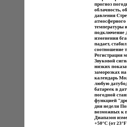
прогноз погод
облачность, о
давления Стр
атмосферного 
температуры и
подключение 
изменения бга
падает, стаби
соотношение 
Регистрация м
Звуковой сигн
низких показа
заморозках на
календарь Мож
любую датубо
батареек в да
погодной стан
функцией "дре
дня недели По
возможных к п
Диапазон изме
+50°С (от 23°F