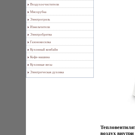
Воздухоочистители
Мясорубка
Электрогриль
Измельчители
Электробритва
Газонокосилка
Кухонный комбайн
Кофе-машина
Кухонные весы
Электрическая духовка
Тепловентилят
воздух внутр