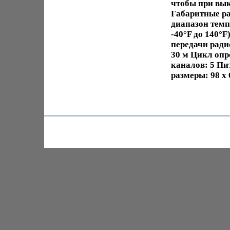
чтобы при вык
Габаритные ра
диапазон темп
-40°F до 140°F
передачи ради
30 м Цикл опр
каналов: 5 Пи
размеры: 98 х 