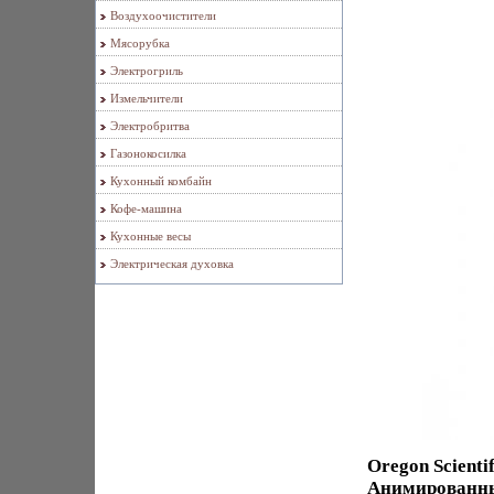
Воздухоочистители
Мясорубка
Электрогриль
Измельчители
Электробритва
Газонокосилка
Кухонный комбайн
Кофе-машина
Кухонные весы
Электрическая духовка
Oregon Scient
Анимированны