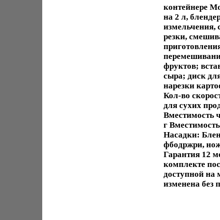
контейнере Мо
на 2 л, бленд
измельчения, 
резки, смешив
приготовления
перемешивания
фруктов; вста
сыра; диск дл
нарезки карто
Кол-во скорос
для сухих про
Вместимость ч
г Вместимость
Насадки: Блен
фбодржри, нож
Гарантия 12 м
комплекте пос
доступной на
изменена без 