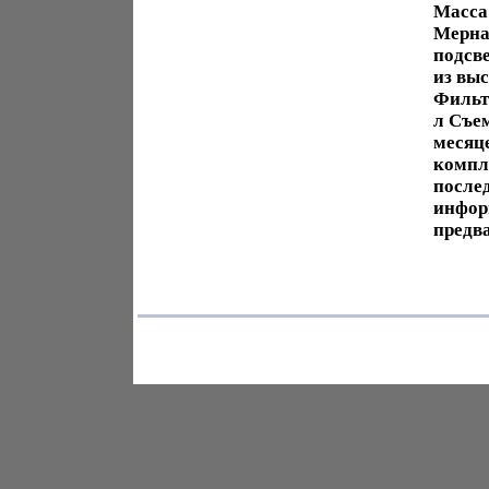
Масса
Мерна
подсв
из вы
Фильт
л Съе
месяц
компл
после
инфор
предв