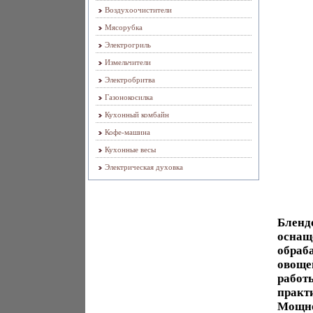
Воздухоочистители
Мясорубка
Электрогриль
Измельчители
Электробритва
Газонокосилка
Кухонный комбайн
Кофе-машина
Кухонные весы
Электрическая духовка
Бленд
оснащ
обраб
овоще
работ
практ
Мощнос