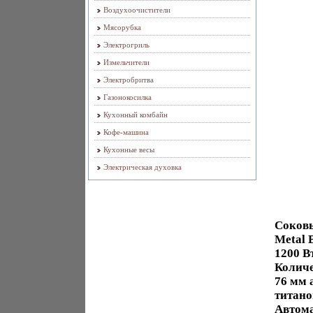
Воздухоочистители
Мясорубка
Электрогриль
Измельчители
Электробритва
Газонокосилка
Кухонный комбайн
Кофе-машина
Кухонные весы
Электрическая духовка
Соковы
Metal 
1200 В
Количе
76 мм 
титано
Автома