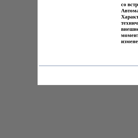
со вст
Автома
Характ
технич
внешне
момент
измене