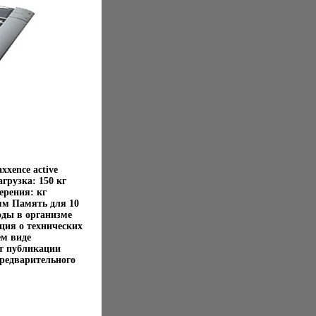
xence active
рузка: 150 кг
ерения: кг
мм Память для 10
оды в организме
ция о технических
ем виде
нт публикации
редварительного