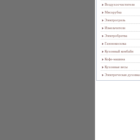
Воздухоочистители
Мясорубка
Электрогриль
Измельчители
Электробритва
Газонокосилка
Кухонный комбайн
Кофе-машина
Кухонные весы
Электрическая духовка