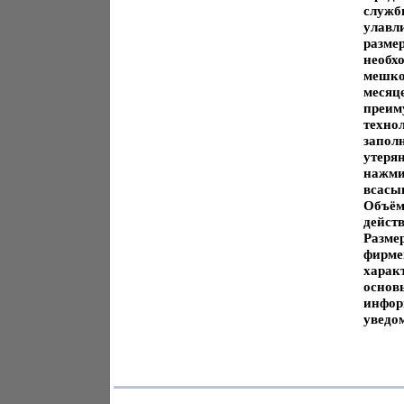
служб
улавл
разме
необх
мешков
месяц
преим
техно
запол
утеря
нажми
всасы
Объём
дейст
Размер
фирме
харак
основ
инфор
уведо