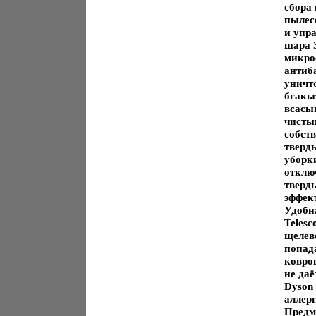
сбора 
пылес
и упр
шара 
микро
антиб
уничт
бгакы
всасы
чисты
собст
тверд
уборк
отклю
тверд
эффек
Удобн
Telesc
щелев
попад
ковро
не даё
Dyson
аллер
Предм