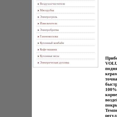
Воздухоочистители
Мясорубка
Электрогриль
Измельчители
Электробритва
Газонокосилка
Кухонный комбайн
Кофе-машина
Кухонные весы
Прибо
Электрическая духовка
VOLU
подня
керам
точна
быстр
100% 
корне
возде
покры
Темпе
регул