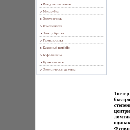
Воздухоочистители
Мясорубка
Электрогриль
Измельчители
Электробритва
Газонокосилка
Кухонный комбайн
Кофе-машина
Кухонные весы
Электрическая духовка
Тостер
быстро
степен
центри
ломтик
одинак
Функци