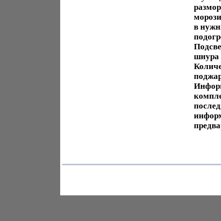
размор
морози
в нужн
подогр
Подсве
шнура 
Количе
поджар
Информ
компле
послед
информ
предва