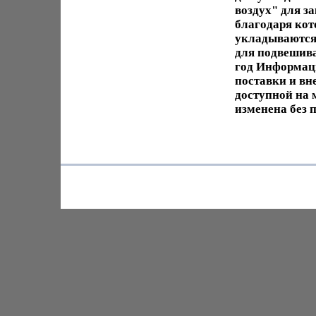
воздух" для з
благодаря кот
укладываются 
для подвешива
год Информаци
поставки и вн
доступной на
изменена без 