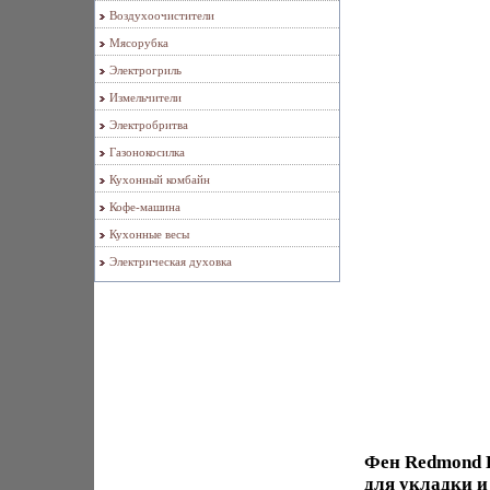
Воздухоочистители
Мясорубка
Электрогриль
Измельчители
Электробритва
Газонокосилка
Кухонный комбайн
Кофе-машина
Кухонные весы
Электрическая духовка
Фен Redmond R
для укладки 