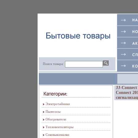
Поиск товара:
JJ-Connect
Connect 20
сигнализац
Электрочайники
Пылесосы
Обогреватели
Тепловентиляторы
Соковыжималки