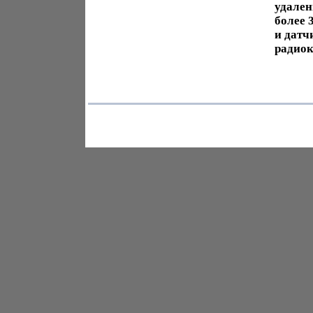
удален
более 
и датч
радиок