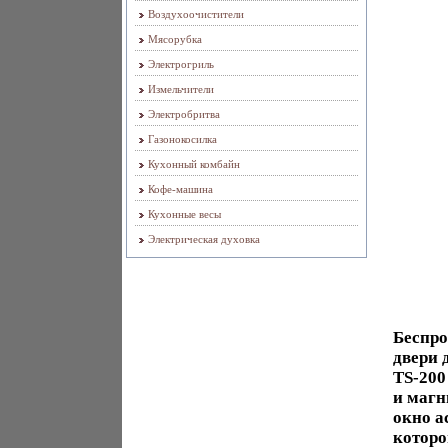
Воздухоочистители
Мясорубка
Электрогриль
Измельчители
Электробритва
Газонокосилка
Кухонный комбайн
Кофе-машина
Кухонные весы
Электрическая духовка
Беспро
двери 
TS-200
и магн
окно а
которо