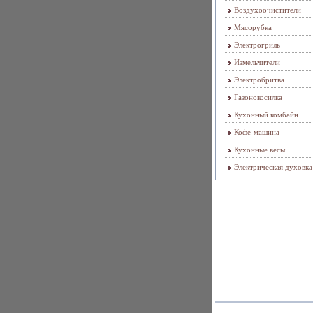
Воздухоочистители
Мясорубка
Электрогриль
Измельчители
Электробритва
Газонокосилка
Кухонный комбайн
Кофе-машина
Кухонные весы
Электрическая духовка