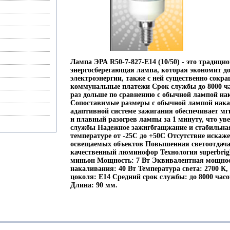
Лампа ЭРА R50-7-827-E14 (10/50) - это традици
энергосберегающая лампа, которая экономит д
электроэнергии, также с ней существенно сокр
коммунальные платежи Срок службы до 8000 час
раз дольше по сравнению с обычной лампой на
Сопоставимые размеры с обычной лампой нак
адаптивной системе зажигания обеспечивает м
и плавный разогрев лампы за 1 минуту, что уве
службы Надежное зажигбгащжание и стабильная
температуре от -25С до +50С Отсутствие искаж
освещаемых объектов Повышенная светоотдача
качественный люминофор Технология superbrig
миньон Мощность: 7 Вт Эквивалентная мощно
накаливания: 40 Вт Температура света: 2700 К,
цоколя: E14 Средний срок службы: до 8000 час
Длина: 90 мм.