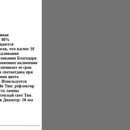
онная
о 80%
ащаются
ов, что васяог 10
каливания
аливания Благодаря
гновенное включение
личивает ее срок
 светоотдача при
ения цвета
 Используется
ht Тип: рефлектор
сть лампы
 теплый свет Тип
ов Диаметр: 50 мм