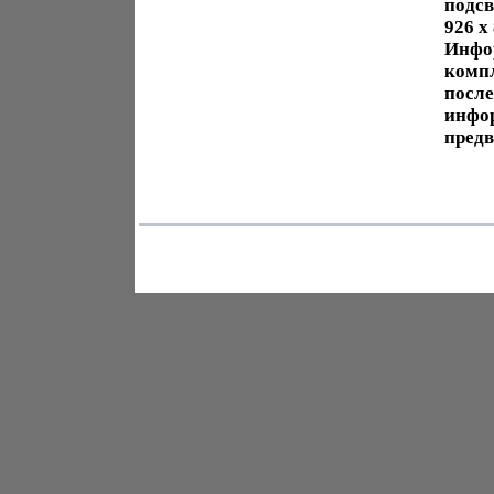
подсв
926 х
Инфор
компл
после
инфор
предв