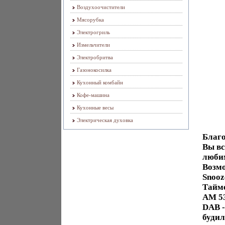
Воздухоочистители
Мясорубка
Электрогриль
Измельчители
Электробритва
Газонокосилка
Кухонный комбайн
Кофе-машина
Кухонные весы
Электрическая духовка
Благ
Вы вс
люби
Возмо
Snooz
Тайме
AM 53
DAB -
будил