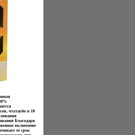
онная
 80%
щаются
ов, чтатауйо в 10
аливания
ивания Благодаря
овенное включение
ичивает ее срок