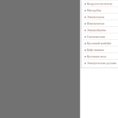
Воздухоочистители
Мясорубка
Электрогриль
Измельчители
Электробритва
Газонокосилка
Кухонный комбайн
Кофе-машина
Кухонные весы
Электрическая духовка