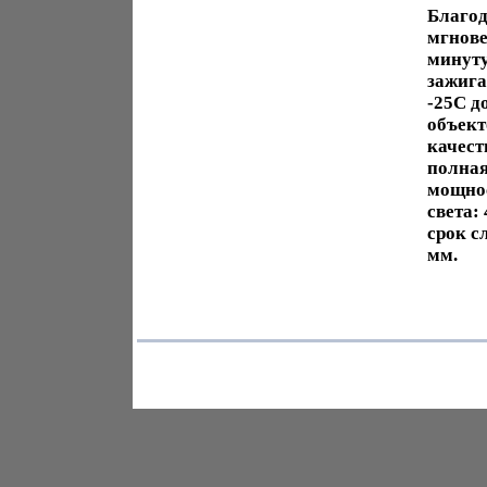
Благод
мгнове
минуту
зажига
-25С д
объект
качест
полная
мощнос
света:
срок с
мм.