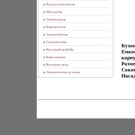
Воздухоочистители
Мясорубка
Электрогриль
Измельчители
Электробритва
Газонокосилка
Кухо
Кухонный комбайн
Емкос
корпу
Кофе-машина
Разме
Кухонные весы
Соков
Электрическая духовка
Насад