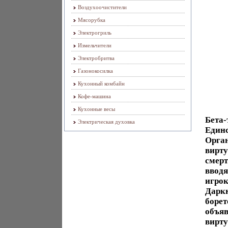
Воздухоочистители
Мясорубка
Электрогриль
Измельчители
Электробритва
Газонокосилка
Кухонный комбайн
Кофе-машина
Кухонные весы
Бета-
Электрическая духовка
Единс
Орган
вирту
смерт
вводя
игрок
Даркн
борет
объяв
вирту