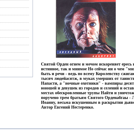
Святой Орден огнем и мечом искореняет ересь и
истинное, так и мнимое Но сейчас ни о чем "м
быть и речи - ведь по всему Королевству сжига
тысяч людейасятж, в муках умерших от таинст
Напасти, а "ночные охотники" - вампиры дес
юношей и девушек из городов и селений и ост
местах обескровленные трупы Найти и уничто
поручено трем братьям Святого Орденабгаы - Л
Иоанну, весьма искушенным в раскрытии дьяв
Автор Евгений Нестеренко.