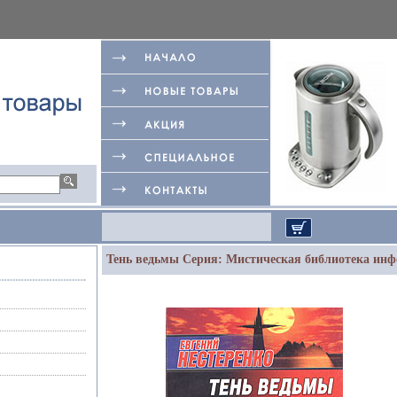
Тень ведьмы Серия: Мистическая библиотека инфо