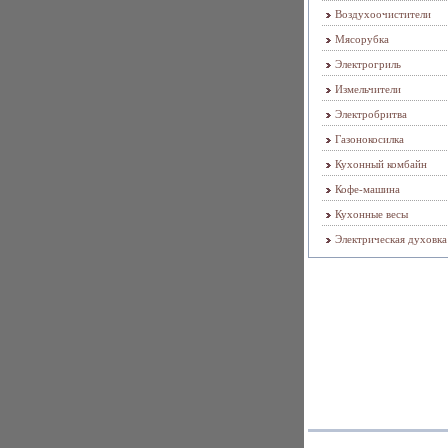
Воздухоочистители
Мясорубка
Электрогриль
Измельчители
Электробритва
Газонокосилка
Кухонный комбайн
Кофе-машина
Кухонные весы
Электрическая духовка