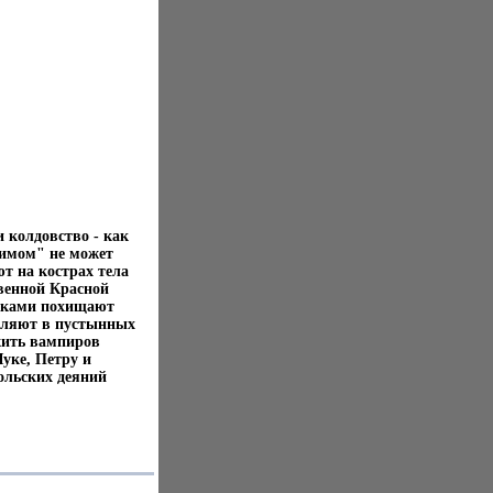
 колдовство - как
нимом" не может
ют на кострах тела
венной Красной
ятками похищают
авляют в пустынных
жить вампиров
уке, Петру и
ольских деяний