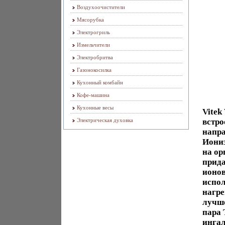
Воздухоочистители
Мясорубка
Электрогриль
Измельчители
Электробритва
Газонокосилка
Кухонный комбайн
Кофе-машина
Кухонные весы
Vitek
Электрическая духовка
встро
напра
Иониз
на ор
прида
ионов
испо
нагре
лучше
пара 
ингал