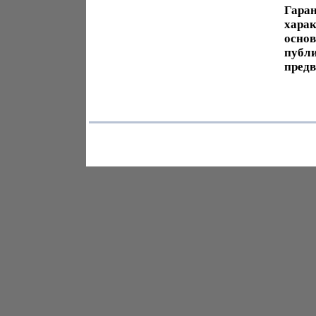
Гаран
харак
основ
публи
предв