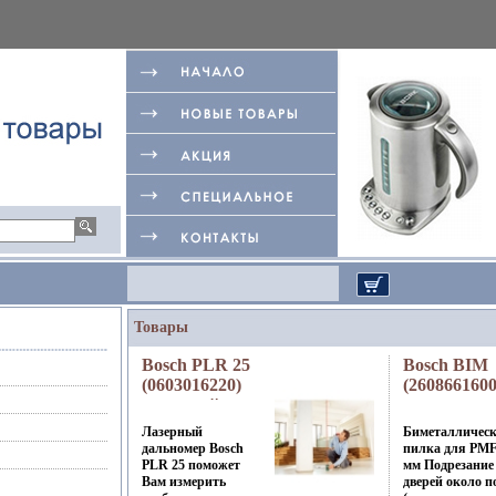
Товары
Bosch PLR 25
Bosch BIM
(0603016220)
(2608661600
лазерный
пилка для
дальномер
PMF 180E
Лазерный
Биметалличес
Электроинструмент
85мм
дальномер Bosch
пилка для PMF,
Bosch;
Электроин
PLR 25 поможет
мм Подрезание
Вам измерить
дверей около п
Малайзия
Bosch;