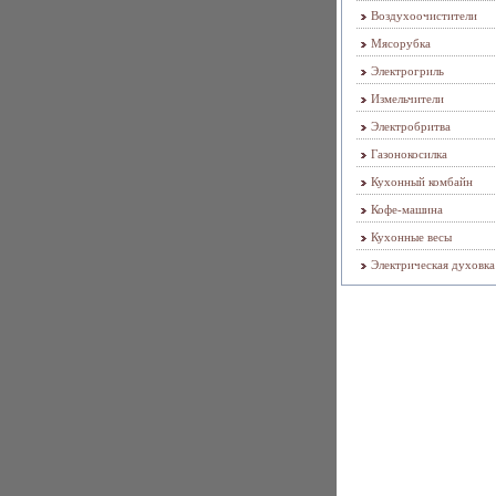
Воздухоочистители
Мясорубка
Электрогриль
Измельчители
Электробритва
Газонокосилка
Кухонный комбайн
Кофе-машина
Кухонные весы
Электрическая духовка