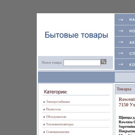
Поиск товара:
Товары
Rowent
Электрочайники
7150 Ух
Пылесосы
волоса
Rowent
Обогреватели
Щипцы дл
Модель
Rowenta 
Тепловентиляторы
CF7150
Supremi
Покрытие
829a.
Соковыжималки